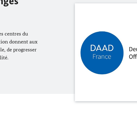
nges
es centres du
tion donnent aux
le, de progresser
ité.