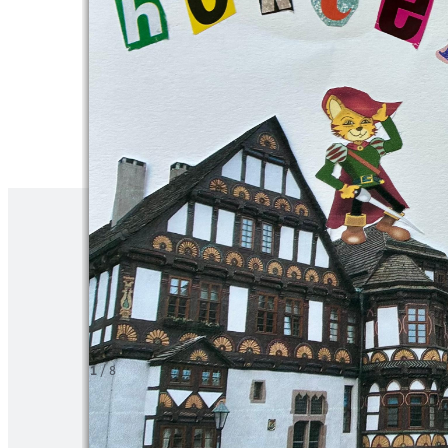
1
/
8