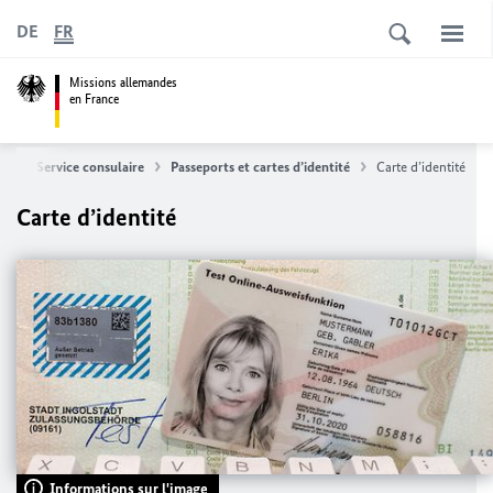
DE
FR
Missions allemandes
en France
il
Service consulaire
Passeports et cartes d’identité
Carte d’identité
Carte d’identité
Informations sur l'image