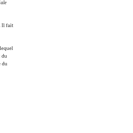
ale
Il fait
 lequel
t du
e du