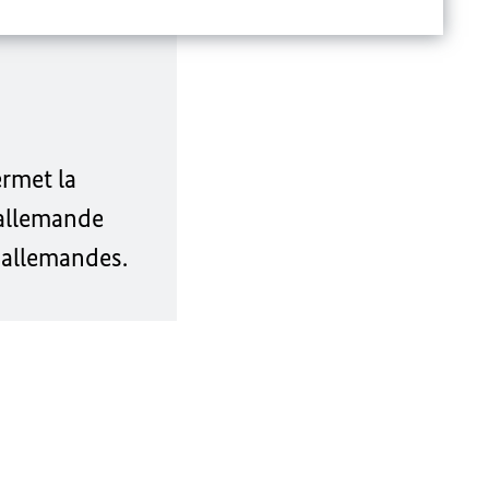
rmet la
allemande
t allemandes.