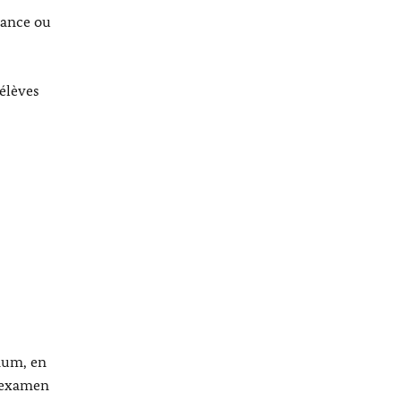
rance ou
’élèves
mum, en
l’examen