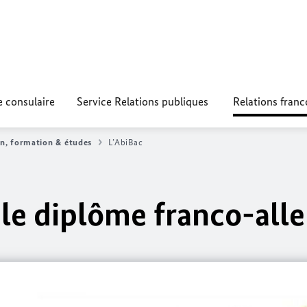
e consulaire
Service Relations publiques
Relations fran
n, formation & études
L’AbiBac
ble diplôme franco-al