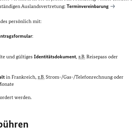
uständigen Auslandsvertretung:
Terminvereinbarung
des persönlich mit:
Antragsformular
:
lte und gültiges
Identitätsdokument
,
z.B.
Reisepass oder
alt
in Frankreich,
z.B.
Strom-/Gas-/Telefonrechnung oder
 Monate
ordert werden.
ebühren