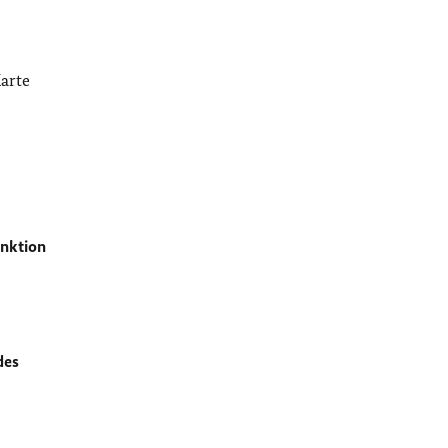
arte
unktion
des