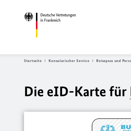
Deutsche Vertretungen
in Frankreich
Startseite
Konsularischer Service
Reisepass und Pers
Die eID-Karte für