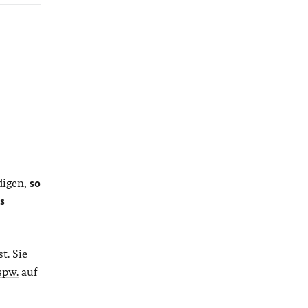
digen,
so
s
t. Sie
spw.
auf