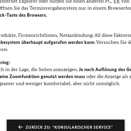
r Internet Explorer oder nutzen Sie einen anderen PC,
z.B.
von
Öffnen Sie das Terminvergabesystem nur in einem Browserfe
ück-Taste des Browsers.
produkte, Firmenrichtlinien, Netzanbindung: All diese Faktore
gabesystem überhaupt aufgerufen werden kann
. Versuchen Sie 
uss.
ring:
h in der Lage, die Seiten anzuzeigen.
Je nach Auflösung des G
r eine Zoomfunktion genutzt werden muss
oder die Anzeige als 
gsamer und weniger komfortabel, aber nicht unmöglich.
ZURÜCK ZU: "KONSULARISCHER SERVICE"