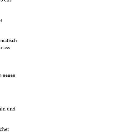
he
omatisch
 dass
en neuen
min und
lcher