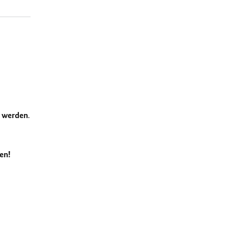
t werden
.
en!