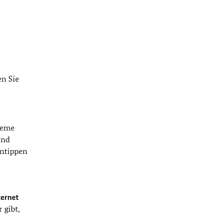
en Sie
leme
und
intippen
ternet
 gibt,