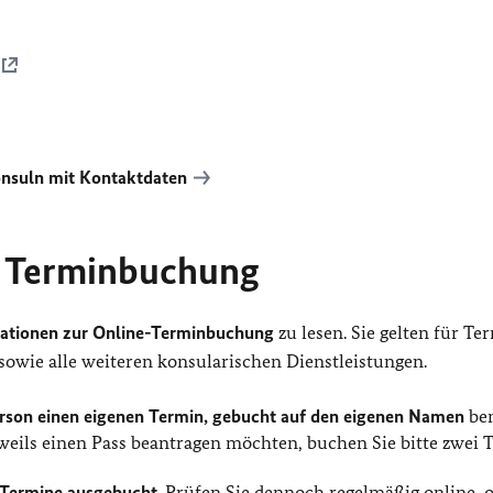
onsuln mit Kontaktdaten
r Terminbuchung
mationen zur Online-Terminbuchung
zu lesen. Sie gelten für Te
owie alle weiteren konsularischen Dienstleistungen.
erson einen eigenen Termin, gebucht auf den eigenen Namen
ben
eweils einen Pass beantragen möchten, buchen Sie bitte zwei 
e Termine ausgebucht
. Prüfen Sie dennoch regelmäßig online, 