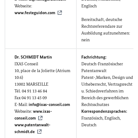
Webseite:
Englisch
www.festeguidon.com
Bereitschaft, deutsche
Rechtsreferendare zur
Ausbildung aufzunehmen:
nein
Dr. SCHMIDT Martin
Fachrichtung:
IXAS Conseil
Deutsch-Französischer
10,
place de la Joliette (Atrium
Patentanwalt
10.6)
Patent-,Marken, Design und
13002 MARSEILLE
Urheberrecht, Vertragsrecht
Tél. 04 91 13 46 84
u. Schiedsverfahren im
Fax 04 91 13 45 09
Bereich des gewerblichen
E-Mail:
info@ixas-conseil.com
Rechtsschutzes
Webseite:
www.ixas-
Korrespondenzsprachen:
conseil.com
Französisch, Englisch,
www.patentanwalt-
Deutsch
schmidt.de