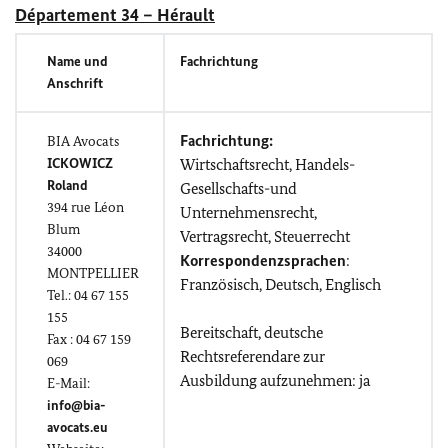
Département 34 – Hérault
Name und
Fachrichtung
Anschrift
Fachrichtung:
BIA
Avocats
ICKOWICZ
Wirtschaftsrecht, Handels-
Roland
Gesellschafts-und
394
rue Léon
Unternehmensrecht,
Blum
Vertragsrecht, Steuerrecht
34000
Korrespondenzsprachen
:
MONTPELLIER
Französisch, Deutsch, Englisch
Tel.: 04 67 155
155
Bereitschaft, deutsche
Fax : 04 67 159
Rechtsreferendare zur
069
Ausbildung aufzunehmen: ja
E-Mail:
info@bia-
avocats.eu