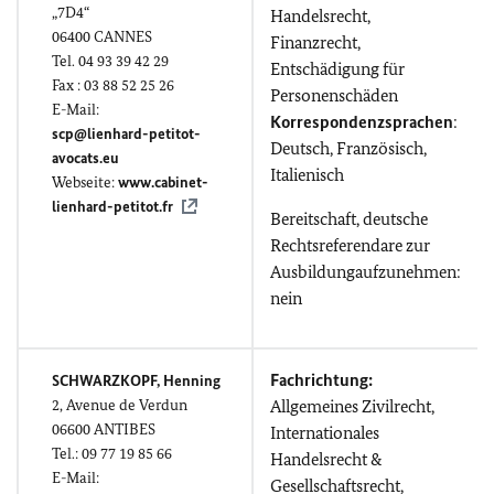
„7D4“
Handelsrecht,
06400
CANNES
Finanzrecht,
Tel. 04 93 39 42 29
Entschädigung für
Fax : 03 88 52 25 26
Personenschäden
E-Mail:
Korrespondenzsprachen
:
scp@lienhard-petitot-
Deutsch, Französisch,
avocats.eu
Italienisch
Webseite:
www.cabinet-
lienhard-petitot.fr
Bereitschaft, deutsche
Rechtsreferendare zur
Ausbildungaufzunehmen:
nein
Fachrichtung:
SCHWARZKOPF, Henning
2,
Avenue de Verdun
Allgemeines Zivilrecht,
06600 ANTIBES
Internationales
Tel.: 09 77 19 85 66
Handelsrecht &
E-Mail:
Gesellschaftsrecht,