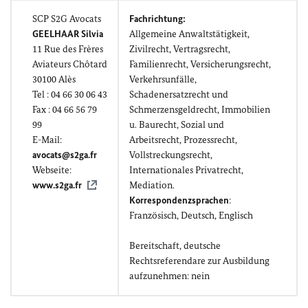
SCP S2G Avocats
Fachrichtung:
GEELHAAR Silvia
Allgemeine Anwaltstätigkeit,
11
Rue des Frères
Zivilrecht, Vertragsrecht,
Aviateurs
Chôtard
Familienrecht, Versicherungsrecht,
30100
Alès
Verkehrsunfälle,
Tel : 04 66 30 06 43
Schadenersatzrecht und
Fax : 04 66 56 79
Schmerzensgeldrecht, Immobilien
99
u. Baurecht, Sozial und
E-Mail:
Arbeitsrecht, Prozessrecht,
avocats@s2ga.fr
Vollstreckungsrecht,
Webseite:
Internationales Privatrecht,
www.s2ga.fr
Mediation.
Korrespondenzsprachen
:
Französisch, Deutsch, Englisch
Bereitschaft, deutsche
Rechtsreferendare zur Ausbildung
aufzunehmen: nein