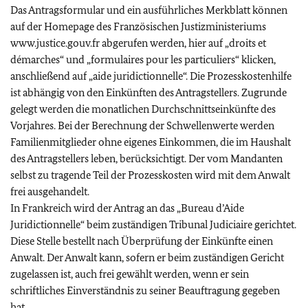
Das Antragsformular und ein ausführliches Merkblatt können
auf der Homepage des Französischen Justizministeriums
www.justice.gouv.fr abgerufen werden, hier auf
„
droits et
démarches
“
und
„
formulaires pour les particuliers
“
klicken,
anschließend auf
„
aide juridictionnelle
“.
Die Prozesskostenhilfe
ist abhängig von den Einkünften des Antragstellers. Zugrunde
gelegt werden die monatlichen Durchschnittseinkünfte des
Vorjahres. Bei der Berechnung der Schwellenwerte werden
Familienmitglieder ohne eigenes Einkommen, die im Haushalt
des Antragstellers leben, berücksichtigt. Der vom Mandanten
selbst zu tragende Teil der Prozesskosten wird mit dem Anwalt
frei ausgehandelt.
In Frankreich wird der Antrag an das
„
Bureau d’Aide
Juridictionnelle
“
beim zuständigen
Tribunal Judiciaire
gerichtet.
Diese Stelle bestellt nach Überprüfung der Einkünfte einen
Anwalt. Der Anwalt kann, sofern er beim zuständigen Gericht
zugelassen ist, auch frei gewählt werden, wenn er sein
schriftliches Einverständnis zu seiner Beauftragung gegeben
hat.