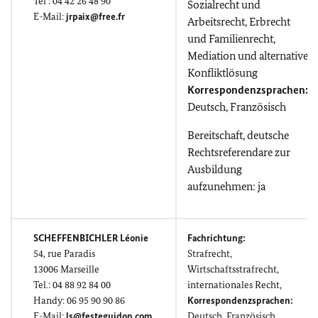
Tel : 04 42 26 48 90
Sozialrecht und
E-Mail:
jrpaix@free.fr
Arbeitsrecht, Erbrecht
und Familienrecht,
Mediation und alternative
Konfliktlösung
Korrespondenzsprachen:
Deutsch, Französisch
Bereitschaft, deutsche
Rechtsreferendare zur
Ausbildung
aufzunehmen: ja
SCHEFFENBICHLER
Léonie
Fachrichtung:
54,
rue Paradis
Strafrecht,
13006 Marseille
Wirtschaftsstrafrecht,
Tel.: 04
88 92 84 00
internationales Recht,
Handy: 06 95 90 90 86
Korrespondenzsprachen:
E-Mail:
ls
@festeguidon.com
Deutsch, Französisch,