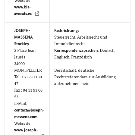
Webseite:
www.bia-
avocats.eu
JOSEPH-
Fachrichtung:
MASSENA
Steuerrecht, Arbeitsrecht und
Stockley
Immobilienrecht
5
Place Jean
Korrespondenzsprachen
: Deutsch,
Jaurès
Englisch, Französisch
34000
MONTPELLIER
Bereitschaft, deutsche
Tel.: 07 68 00 39
Rechtsreferendare zur Ausbildung
47
aufzunehmen: nein
Fax : 04 11 93 06
53
E-Mail:
contact@joseph-
massena.com
Webseite:
www.joseph-