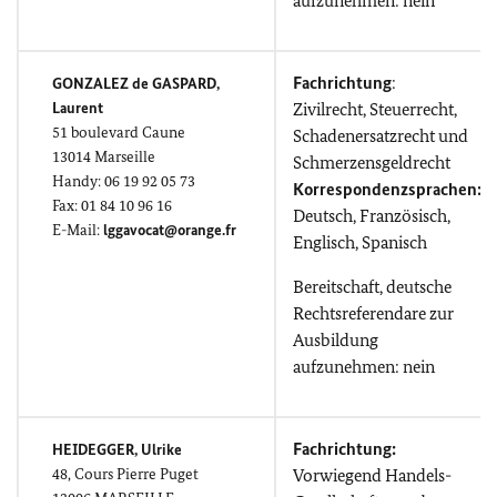
aufzunehmen: nein
Fachrichtung
:
GONZALEZ de GASPARD,
Laurent
Zivilrecht, Steuerrecht,
51
boulevard Caune
Schadenersatzrecht und
13014 Marseille
Schmerzensgeldrecht
Handy: 06 19 92 05 73
Korrespondenzsprachen:
Fax: 01 84 10 96 16
Deutsch, Französisch,
E-Mail:
lggavocat@orange.fr
Englisch, Spanisch
Bereitschaft, deutsche
Rechtsreferendare zur
Ausbildung
aufzunehmen: nein
Fachrichtung:
HEIDEGGER, Ulrike
48,
Cours Pierre Puget
Vorwiegend Handels-