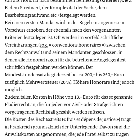
soll das Honorar nach bestimmten Bemessungskriterien (wie z.
B. dem Streitwert, der Komplexität der Sache, dem
Bearbeitungsaufwand etc.) festgelegt werden.
Bei einem ersten Mandat wird in der Regel ein angemessener
Vorschuss erhoben, der ebenfalls nach den vorgenannten
Kriterien festzulegen ist. Oft werden im Vorfeld schriftliche
Vereinbarungen (
sog.
« conventions honoraires »
) zwischen
dem Rechtsanwalt und seinem Mandanten geschlossen, in
denen alle Honorarfragen für die betreffende Angelegenheit
schriftlich festgehalten werden können. Der
Mindeststundensatz liegt derzeit bei ca. 200,- bis 250,- Euro
zuzüglich Mehrwertsteuer (20 %). Höhere Honorare sind jedoch
möglich.
Zudem fallen Kosten in Höhe von 13,- Euro für das sogenannte
Plädierrecht an, die für jeden vor Zivil- oder Strafgerichten
vorgetragenen Rechtsfall gezahlt werden müssen.
Die Kosten des Rechtsstreits
(
« frais et dépens de justice »
)
trägt
in Frankreich grundsätzlich der Unterlegende. Davon sind die
Anwaltskosten ausgenommen, die jede Partei selbst zu tragen