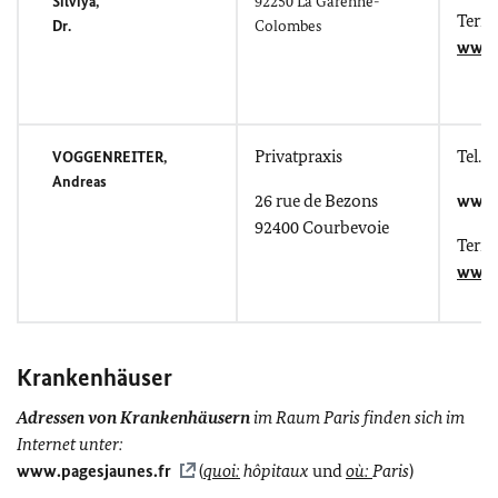
Silviya,
92250
La Garenne-
Term
Dr.
Colombes
www.
Privatpraxis
Tel.: 
VOGGENREITER,
Andreas
26
rue de Bezons
www.
92400
Courbevoie
Term
www.
Krankenhäuser
Adressen von Krankenhäusern
im Raum Paris finden sich im
Internet unter
:
www.
pagesjaunes
.fr
(
quoi:
hôpitaux
und
où:
Paris
)