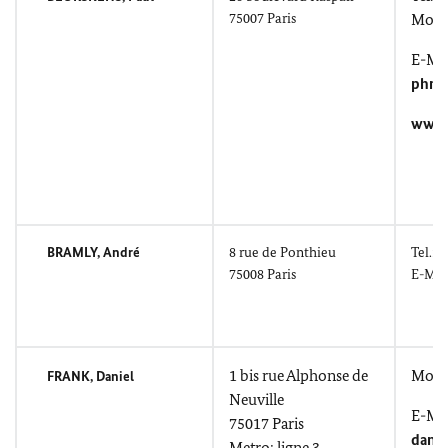
75007 Paris
Mobil
E-Mai
phmb
www.k
BRAMLY, André
8
rue de Ponthieu
Tel.: 
75008 Paris
E-Mai
1 bis
rue Alphonse de
Mobil
FRANK, Daniel
Neuville
E-Mai
75017 Paris
dani
Metro: ligne 3