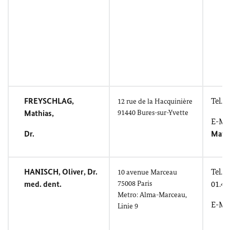
FREYSCHLAG,
Tel.: 
12
rue de la Hacquinière
Mathias
,
91440
Bures-sur-Yvette
E-Mai
Dr.
Math
HANISCH, Oliver
, Dr.
Tel.:
10
avenue Marceau
med. dent.
75008 Paris
01.45
Metro:
Alma-Marceau
,
E-Mai
Linie
9