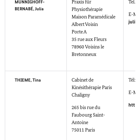
Praxis für
Tel.: 
MÜNNIGHOFF-
BERNABÉ, Julia
Physiothérapie
E-Mai
Maison Paramédicale
juli
Albert Voisin
Porte A
35
rue aux Fleurs
78960
Voisins le
Bretonneux
Cabinet de
Tél: 
THIEME, Tina
Kinésithérapie Paris
E-Mai
Chaligny
https
265 bis
rue du
Faubourg Saint-
Antoine
75011 Paris