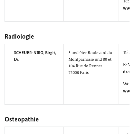
Term
www.
Radiologie
Tel.: 
SCHEUER-NIRO, Birgit
,
5
und
9ter
Boulevard du
Dr.
Montparnasse
und
80
et
E-Mai
104
Rue de Rennes
dr.s
75006 Paris
Websi
www.
Osteopathie