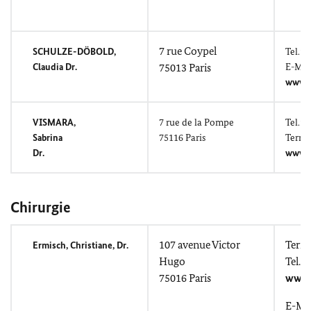
7
rue Coypel
SCHULZE-DÖBOLD,
Tel.: 
Claudia Dr.
75013 Paris
E-Mai
www.d
VISMARA
,
7
rue de la Pompe
Tel.: 
Sabrina
75116 Paris
Termi
Dr.
www.d
Chirurgie
107
avenue Victor
Term
Ermisch, Christiane
, Dr.
Hugo
Tel.:
75016 Paris
www.
E-Mai