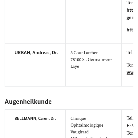
Term
https
gener
https
URBAN, Andreas
, Dr.
Tel.: 
8
Cour Larcher
78100
St. Germain-en-
Term
Laye
www.
Augenheilkunde
Tel.: 
BELLMANN, Caren
, Dr.
Clinique
Ophtalmologique
E-Mai
Vaugirard
Term