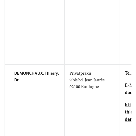
Tel.: 
DEMONCHAUX, Thierry
,
Privatpraxis
Dr.
9 bis
bd. Jean Jaurès
E-Mai
92100
Boulogne
doct
http
thier
denti