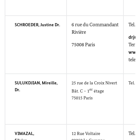
6
rue du Commandant
Tel.: 
SCHROEDER
, Justine Dr.
Rivière
drju
75008
Paris
Term
www.
telef
SULUKDJIAN,
Mireille
,
25
rue de la Croix Nivert
Tel.: 
Dr.
er
Bât. C – 1
étage
75015 Paris
Tel.: 
VIMAZAL,
12
Rue Voltaire