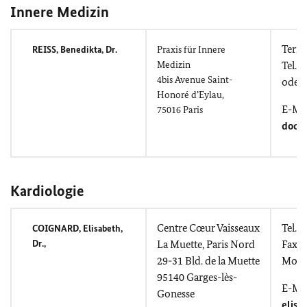
Innere Medizin
Term
REISS, Benedikta
, Dr.
Praxis für Innere
Medizin
Tel.: 
4bis
Avenue Saint-
oder
Honoré d’Eylau
,
E-Mai
75016 Paris
doct
Kardiologie
Centre Cœur Vaisseaux
Tel.: 
COIGNARD
, Elisabeth,
Dr.,
La Muette, Paris Nord
Fax: 
29-31
Bld. de la Muette
Mobil
95140
Garges-lès-
E-Mai
Gonesse
elisa