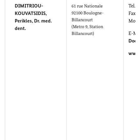
DIMITRIOU-
Tel.: 
61
rue Nationale
KOUVATSIDIS,
92100
Boulogne-
Fax: 
Billancourt
Perikles
, Dr. med.
Mobil
(Metro 9, Station
dent.
E-Mai
Billancourt
)
Doct
www.