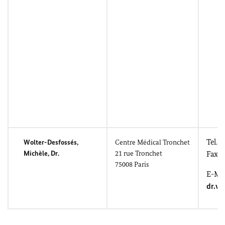
Tel.: 
Wolter-
Desfossés,
Centre Médical Tronchet
Michèle
, Dr.
21
rue Tronchet
Fax: 
75008 Paris
E-Mai
dr.w