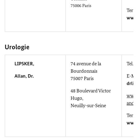
75006 Paris
Term
www.
Urologie
LIPSKER,
74
avenue de la
Tel.: 
Bourdonnais
Allan
, Dr.
E-Mai
75007 Paris
drli
48
Boulevard Victor
www.
Hugo,
andro
Neuilly-sur-Seine
Term
www.