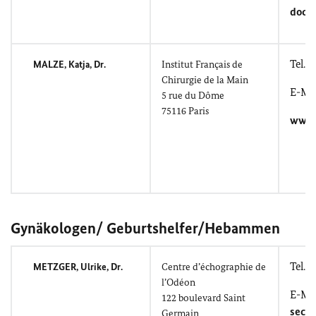
docte
Tel.: 
MALZE, Katja
, Dr.
Institut Français de
Chirurgie de la Main
E-Mai
5
rue du Dôme
75116 Paris
www.i
Gynäkologen/ Geburtshelfer/Hebammen
Tel.: 
METZGER, Ulrike
, Dr.
Centre d’échographie de
l’Odéon
E-Mai
122
boulevard Saint
secr
Germain