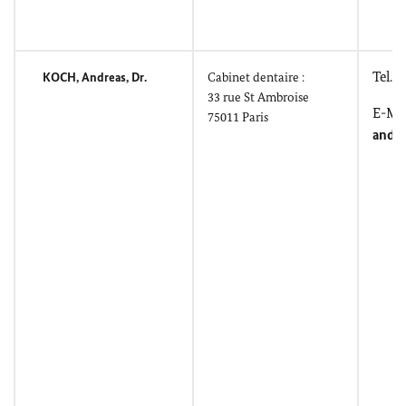
Tel.: 
KOCH, Andreas
, Dr.
Cabinet dentaire :
33 r
ue St Ambroise
E-Mai
75011 Paris
andr