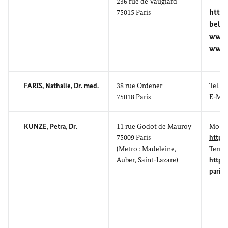
236
rue de Vaugiard
https
75015 Paris
bell
www.
www.
FARIS, Nathalie
, Dr. med.
38
rue Ordener
Tel.: 
75018 Paris
E-Mai
KUNZE, Petra
, Dr.
11
rue Godot de Mauroy
Mobil:
75009 Paris
https
(
Metro : Madeleine,
Termi
Auber, Saint-Lazare
)
https
paris