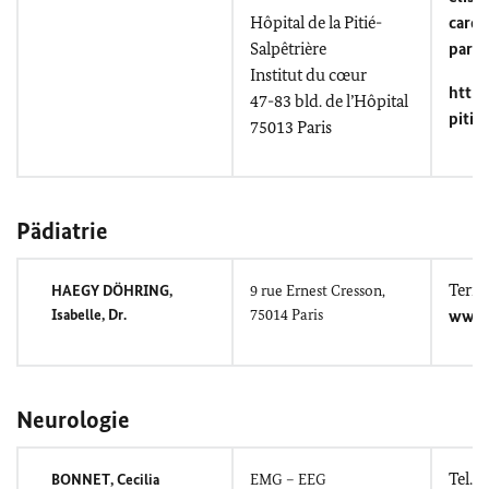
Hôpital de la Pitié-
cardi
Salpêtrière
paris
Institut du cœur
https
47-83
bld. de l’Hôpital
pitie.
75013 Paris
Pädiatrie
Term
HAEGY DÖHRING
,
9
rue Ernest Cresson
,
Isabelle, Dr.
75014 Paris
www.
Neurologie
Tel.: 
BONNET
, Cecilia
EMG – EEG