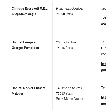
Tel.: 
Clinique
Roosevelt
O.R.L.
9
rue Jean Goujon
&
Ophtalmologie
75008 Paris
T
erm
www.
Tel.: 
Hôpital Européen
20
rue Leblanc
Georges Pompidou
75015 Paris
E-Mai
cont
http:
geor
Tel.: 
Hôpital
Necker
Enfants
149
rue de Sèvres
Malades
75015 Paris
http:
Ecke Metro
Duroc
necke