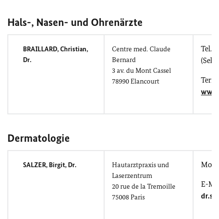
Hals-, Nasen- und Ohrenärzte
Tel.: 
BRAILLARD, Christian
,
Centre med. Claude
Dr.
Bernard
(Sekr.
3
av. du Mont Cassel
Term
78990
Elancourt
www.
Dermatologie
Mobil
SALZER, Birgit
, Dr.
Hautarztpraxis und
Laserzentrum
E-Mai
20
rue de la Tremoille
dr.sa
75008 Paris