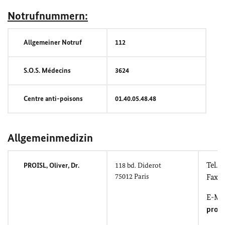
Notrufnummern:
Allgemeiner Notruf
112
S.O.S. Médecins
3624
Centre anti-poisons
01.40.05.48.48
Allgemeinmedizin
Tel.: 
PROISL, Oliver,
Dr.
118
bd. Diderot
75012 Paris
Fax: 
E-Mai
prois