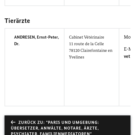
Tierärzte
Mobil
ANDRESEN, Ernst-Peter
,
Cabinet Vétérinaire
Dr.
11
route de la Celle
E-Mai
78120
Clairefontaine en
veth
Yvelines
ZURÜCK ZU: "PARIS UND UMGEBUNG:
ÜBERSETZER, ANWÄLTE, NOTARE, ÄRZTE,
PSYCHIATER, FAMILIENMEDIATOREN"