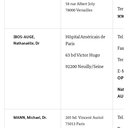
58
rue Albert Joly
Term
78000
Versailles
www.
Hôpital Américain de
Tel.: 
IBOS-AUGE,
Nathanaëlle
, Dr
Paris
Fax: 
63
bd Victor Hugo
Term
92200
Neuilly/Seine
E-Mai
OPD1
Nath
AUGE
Tel.: 
MANN, Michael,
Dr.
205
bd. Vincent Auriol
75013 Paris