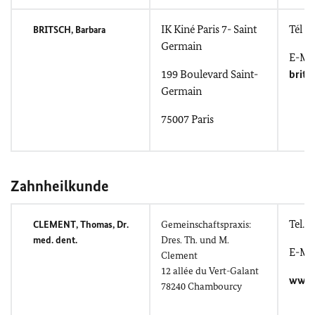
IK Kiné
Paris 7
- Saint
Tél : 
BRITSCH
, Barbara
Germain
E-Mai
199
Boulevard Saint-
brits
Germain
75007 Paris
Zahnheilkunde
Tel.: 
CLEMENT
, Thomas, Dr.
Gemeinschaftspraxis
:
med. dent.
Dres. Th.
und
M.
E-Mai
Clement
12
allée du Vert-Galant
www.
78240
Chambourcy