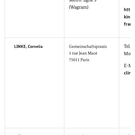
(Wagram)
https
kines
frank
Tel.: 
LINKE, Cornelia
Gemeinschaftspraxis
1
rue Jean Macé
Mobil
75011 Paris
E-Mai
clink