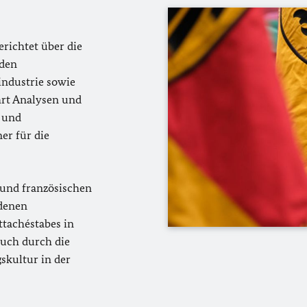
erichtet über die
 den
industrie sowie
rt Analysen und
 und
er für die
und französischen
edenen
ttachéstabes in
 auch durch die
skultur in der