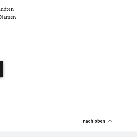
andten
m Namen
nach oben