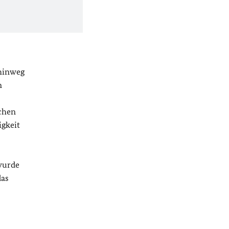
 hinweg
n
chen
igkeit
wurde
das