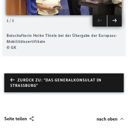
1
/
8
Botschafterin Heike Thiele bei der Übergabe der Europass-
G
Mobilitätszertifikate
© GK
ZURÜCK ZU: "DAS GENERALKONSULAT IN
STRASSBURG"
Seite teilen
nach oben