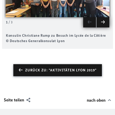
1
/
3
Konsulin Christiane Rump zu Besuch im Lycée de la Côtière
K
© Deutsches Generalkonsulat Lyon
ZURÜCK ZU: "AKTIVITÄTEN LYON 2019"
Seite teilen
nach oben