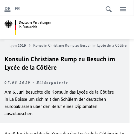
DE
FR
Deutsche Vertretungen
in Frankreich
itäten Lyon 2019
Konsulin Christiane Rump zu Besuch im Lycée de la Côtière
Konsulin Christiane Rump zu Besuch im
Lycée de la Côtière
07.06.2019 - Bildergalerie
Am 6. Juni besuchte die Konsulin das Lycée de la Côtière
in La Boisse um sich mit den Schülern der deutschen
Europaklassen über den Beruf eines Diplomaten
auszutauschen.
Am 6. Juni besuchte die Konsulin das Lycée de la Côtière in La