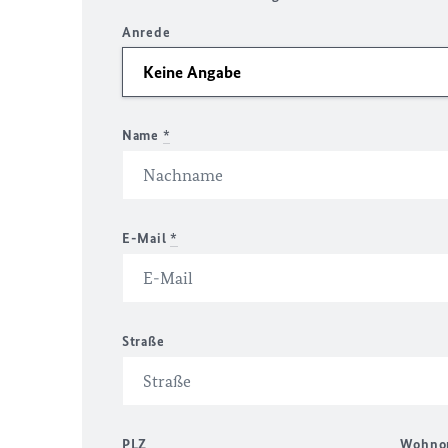
Anrede
Name
*
E-Mail
*
Straße
PLZ
Wohno