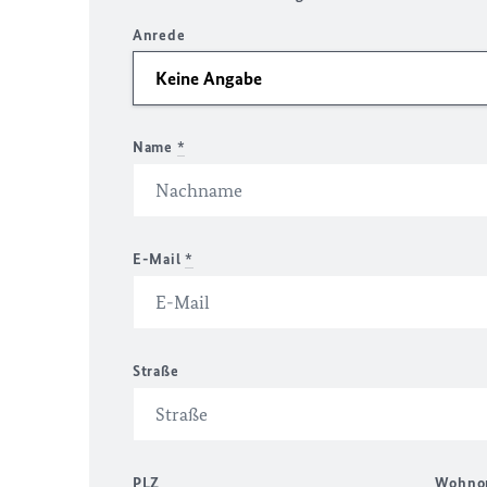
Anrede
Name
*
E-Mail
*
Straße
PLZ
Wohno