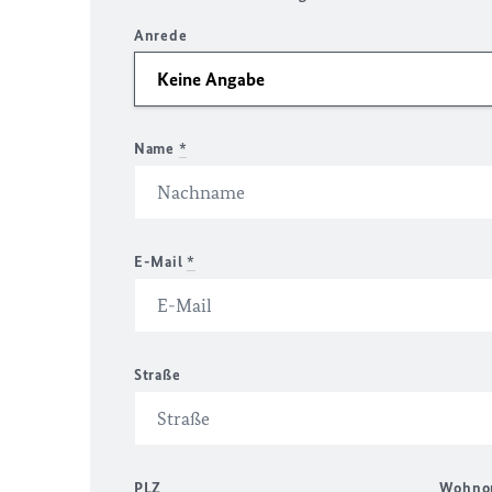
Anrede
Name
*
E-Mail
*
Straße
PLZ
Wohno