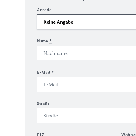
Anrede
Name
*
E-Mail
*
Straße
PLZ
Wohno