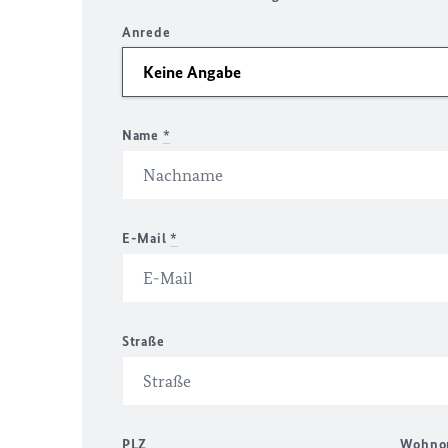
Anrede
Name
*
E-Mail
*
Straße
PLZ
Wohno