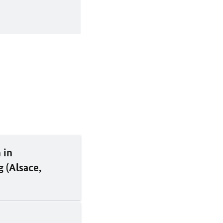
 in
g
(
Alsace
,