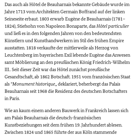
Das auch als Hôtel de
Beauharnais
bekannte Gebäude wurde im
Jahre 1713 vom Architekten
Germain Boffrand
auf der linken
Seineseite erbaut. 1803 erwarb
Eugène de Beauharnais
(1781–
1824), Stiefsohn von Napoleon Bonaparte, das
Hôtel particulier
und ließ es in den folgenden Jahren von den bedeutendsten
Künstlern und Kunsthandwerkern im Stil des frühen
Empire
ausstatten. 1818 verkaufte der mittlerweile als Herzog von
Leuchtenberg im bayerischen Exil lebende
Eugène
das Anwesen
samt Möblierung an den preußischen König Friedrich-Wilhelm
III.. Seit dieser Zeit war das Hôtel zunächst preußische
Gesandtschaft, ab 1862 Botschaft. 1951 vom französischen Staat
als
“
Monument historique
„ deklariert, beherbergt das
Palais
Beauharnais
seit 1968 die Residenz des deutschen Botschafters
in Paris.
Wie an kaum einem anderen Bauwerk in Frankreich lassen sich
am
Palais Beauharnais
die deutsch-französischen
Kunstbeziehungen seit dem frühen 19. Jahrhundert ablesen.
Zwischen 1824 und 1865 führte der aus Köln stammende