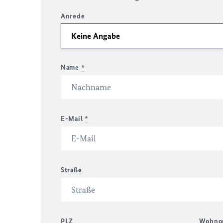
Anrede
Name
*
E-Mail
*
Straße
PLZ
Wohno